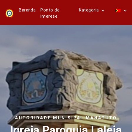
Baranda
Ponto de
Kategoria
interese
AUTORIDADE MUNISIPAL MANATUTO
Igreja Paroquia Laleia