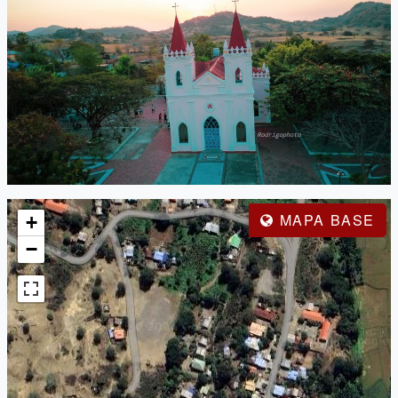
MAPA BASE
+
−