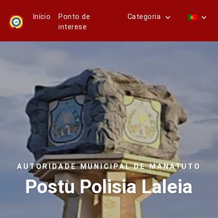
Início
Ponto de
Categoria
interese
AUTORIDADE MUNICIPAL DE MANATUTO
Postu Polisia Laleia