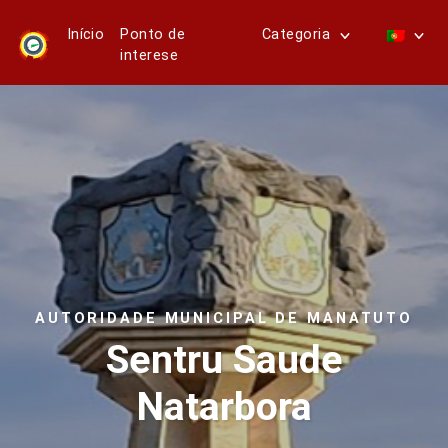
Início
Ponto de
Categoria
interese
AUTORIDADE MUNICIPAL DE MANATUTO
Sentru Saude
Natarbora