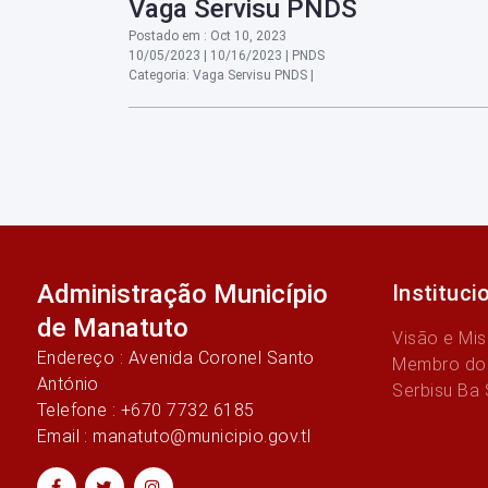
Vaga Servisu PNDS
Postado em : Oct 10, 2023
10/05/2023 | 10/16/2023 | PNDS
Categoria: Vaga Servisu PNDS |
Administração Município
Instituci
de Manatuto
Visão e Mi
Endereço : Avenida Coronel Santo
Membro do
António
Serbisu Ba
Telefone : +670 7732 6185
Email : manatuto@municipio.gov.tl