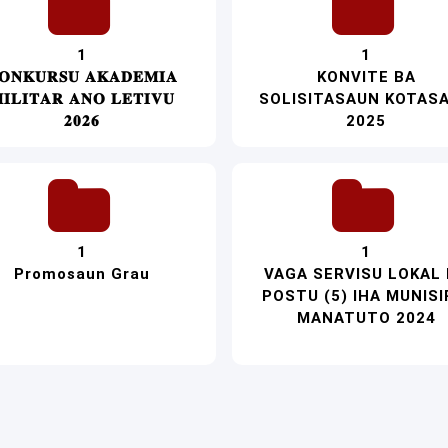
1
1
𝐎𝐍𝐊𝐔𝐑𝐒𝐔 𝐀𝐊𝐀𝐃𝐄𝐌𝐈𝐀
KONVITE BA
𝐈𝐋𝐈𝐓𝐀𝐑 𝐀𝐍𝐎 𝐋𝐄𝐓𝐈𝐕𝐔
SOLISITASAUN KOTAS
𝟐𝟎𝟐𝟔
2025
1
1
Promosaun Grau
VAGA SERVISU LOKAL
POSTU (5) IHA MUNISI
MANATUTO 2024