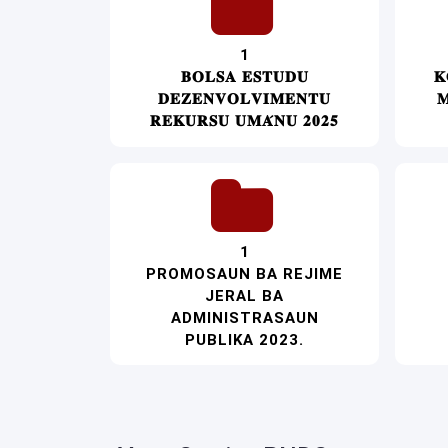
1
𝐁𝐎𝐋𝐒𝐀 𝐄𝐒𝐓𝐔𝐃𝐔
𝐊
𝐃𝐄𝐙𝐄𝐍𝐕𝐎𝐋𝐕𝐈𝐌𝐄𝐍𝐓𝐔
𝐌
𝐑𝐄𝐊𝐔𝐑𝐒𝐔 𝐔𝐌𝐀́𝐍𝐔 𝟐𝟎𝟐𝟓
1
PROMOSAUN BA REJIME
JERAL BA
ADMINISTRASAUN
PUBLIKA 2023.