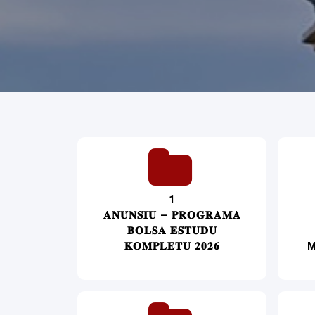
1
𝐀𝐍𝐔́𝐍𝐒𝐈𝐔 – 𝐏𝐑𝐎𝐆𝐑𝐀𝐌𝐀
𝐁𝐎𝐋𝐒𝐀 𝐄𝐒𝐓𝐔𝐃𝐔
𝐊𝐎𝐌𝐏𝐋𝐄𝐓𝐔 𝟐𝟎𝟐𝟔
M