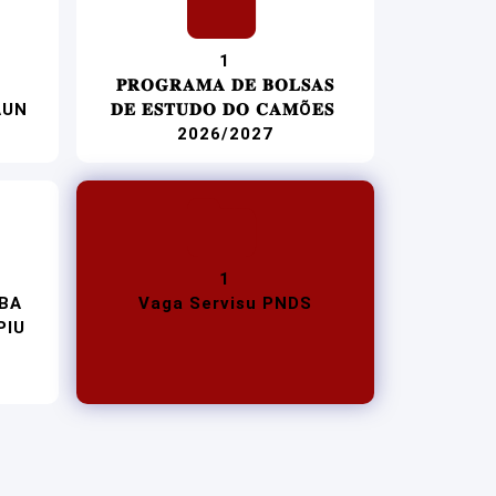
1
𝐏𝐑𝐎𝐆𝐑𝐀𝐌𝐀 𝐃𝐄 𝐁𝐎𝐋𝐒𝐀𝐒
AUN
𝐃𝐄 𝐄𝐒𝐓𝐔𝐃𝐎 𝐃𝐎 𝐂𝐀𝐌Õ𝐄𝐒
2026/2027
1
 BA
Vaga Servisu PNDS
PIU