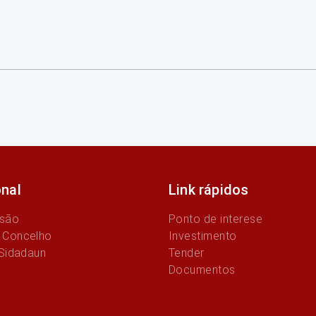
onal
Link rápidos
ssão
Ponto de interese
 Concelho
Investimento
 Sidadaun
Tender
Documentos