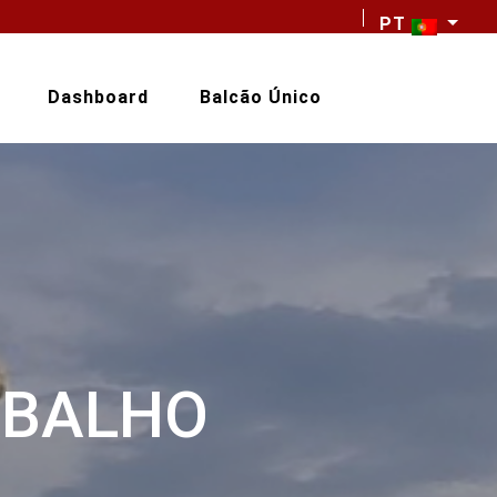
PT
Dashboard
Balcão Único
ABALHO