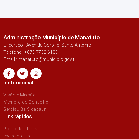
Administração Município de Manatuto
Endereço : Avenida Coronel Santo António
Telefone : +670 7732 6185
Email : manatuto@municipio.gov.tl
Institucional
Visão e Missão
Membro do Concelho
Serbisu Ba Sidadaun
Link rápidos
Ponto de interese
Investimento