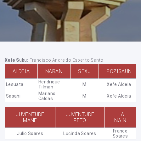
Xefe Suku:
Francisco Andre do Esperito Santo
ALDEIA
NARAN
SEXU
POZISAUN
Hendrique
Lesuata
M
Xefe Aldeia
Tilman
Mariano
Sasahi
M
Xefe Aldeia
Caldas
JUVENTUDE
JUVENTUDE
LIA
MANE
FETO
NAIN
Franco
Julio Soares
Lucinda Soares
Soares