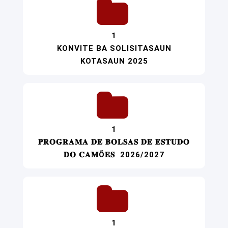
1
KONVITE BA SOLISITASAUN
KOTASAUN 2025
1
𝐏𝐑𝐎𝐆𝐑𝐀𝐌𝐀 𝐃𝐄 𝐁𝐎𝐋𝐒𝐀𝐒 𝐃𝐄 𝐄𝐒𝐓𝐔𝐃𝐎
𝐃𝐎 𝐂𝐀𝐌Õ𝐄𝐒 2026/2027
1