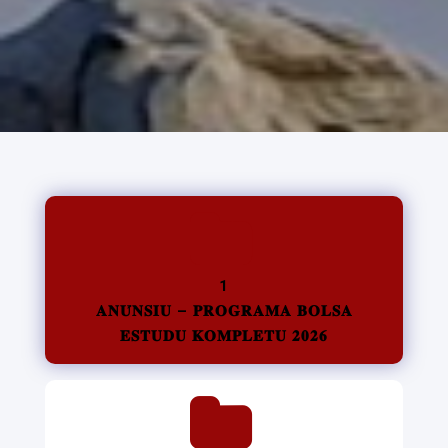
1
𝐀𝐍𝐔́𝐍𝐒𝐈𝐔 – 𝐏𝐑𝐎𝐆𝐑𝐀𝐌𝐀 𝐁𝐎𝐋𝐒𝐀
𝐄𝐒𝐓𝐔𝐃𝐔 𝐊𝐎𝐌𝐏𝐋𝐄𝐓𝐔 𝟐𝟎𝟐𝟔