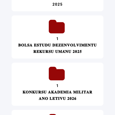
2025
1
𝐁𝐎𝐋𝐒𝐀 𝐄𝐒𝐓𝐔𝐃𝐔 𝐃𝐄𝐙𝐄𝐍𝐕𝐎𝐋𝐕𝐈𝐌𝐄𝐍𝐓𝐔
𝐑𝐄𝐊𝐔𝐑𝐒𝐔 𝐔𝐌𝐀́𝐍𝐔 𝟐𝟎𝟐𝟓
1
𝐊𝐎𝐍𝐊𝐔𝐑𝐒𝐔 𝐀𝐊𝐀𝐃𝐄𝐌𝐈𝐀 𝐌𝐈𝐋𝐈𝐓𝐀𝐑
𝐀𝐍𝐎 𝐋𝐄𝐓𝐈𝐕𝐔 𝟐𝟎𝟐𝟔