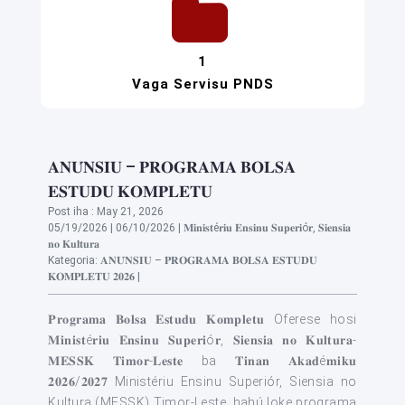
1
Vaga Servisu PNDS
𝐀𝐍𝐔́𝐍𝐒𝐈𝐔 – 𝐏𝐑𝐎𝐆𝐑𝐀𝐌𝐀 𝐁𝐎𝐋𝐒𝐀
𝐄𝐒𝐓𝐔𝐃𝐔 𝐊𝐎𝐌𝐏𝐋𝐄𝐓𝐔
Post iha : May 21, 2026
05/19/2026 | 06/10/2026 | 𝐌𝐢𝐧𝐢𝐬𝐭é𝐫𝐢𝐮 𝐄𝐧𝐬𝐢𝐧𝐮 𝐒𝐮𝐩𝐞𝐫𝐢ó𝐫, 𝐒𝐢𝐞𝐧𝐬𝐢𝐚
𝐧𝐨 𝐊𝐮𝐥𝐭𝐮𝐫𝐚
Kategoria: 𝐀𝐍𝐔́𝐍𝐒𝐈𝐔 – 𝐏𝐑𝐎𝐆𝐑𝐀𝐌𝐀 𝐁𝐎𝐋𝐒𝐀 𝐄𝐒𝐓𝐔𝐃𝐔
𝐊𝐎𝐌𝐏𝐋𝐄𝐓𝐔 𝟐𝟎𝟐𝟔 |
𝐏𝐫𝐨𝐠𝐫𝐚𝐦𝐚 𝐁𝐨𝐥𝐬𝐚 𝐄𝐬𝐭𝐮𝐝𝐮 𝐊𝐨𝐦𝐩𝐥𝐞𝐭𝐮 Oferese hosi
𝐌𝐢𝐧𝐢𝐬𝐭é𝐫𝐢𝐮 𝐄𝐧𝐬𝐢𝐧𝐮 𝐒𝐮𝐩𝐞𝐫𝐢ó𝐫, 𝐒𝐢𝐞𝐧𝐬𝐢𝐚 𝐧𝐨 𝐊𝐮𝐥𝐭𝐮𝐫𝐚-
𝐌𝐄𝐒𝐒𝐊 𝐓𝐢𝐦𝐨𝐫-𝐋𝐞𝐬𝐭𝐞 ba 𝐓𝐢𝐧𝐚𝐧 𝐀𝐤𝐚𝐝é𝐦𝐢𝐤𝐮
𝟐𝟎𝟐𝟔/𝟐𝟎𝟐𝟕 Ministériu Ensinu Superiór, Siensia no
Kultura (MESSK) Timor-Leste, hahú loke programa