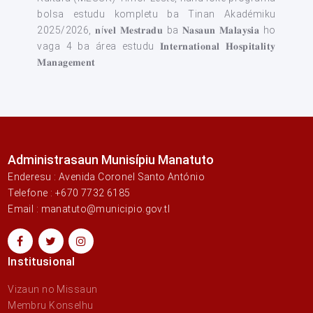
bolsa estudu kompletu ba Tinan Akadémiku
2025/2026, 𝐧í𝐯𝐞𝐥 𝐌𝐞𝐬𝐭𝐫𝐚𝐝𝐮 ba 𝐍𝐚𝐬𝐚𝐮𝐧 𝐌𝐚𝐥𝐚𝐲𝐬𝐢𝐚 ho
vaga 4 ba área estudu 𝐈𝐧𝐭𝐞𝐫𝐧𝐚𝐭𝐢𝐨𝐧𝐚𝐥 𝐇𝐨𝐬𝐩𝐢𝐭𝐚𝐥𝐢𝐭𝐲
𝐌𝐚𝐧𝐚𝐠𝐞𝐦𝐞𝐧𝐭
Administrasaun Munisípiu Manatuto
Enderesu : Avenida Coronel Santo António
Telefone : +670 7732 6185
Email : manatuto@municipio.gov.tl
Institusional
Vizaun no Missaun
Membru Konselhu