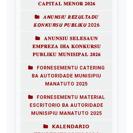
𝐂𝐀𝐏𝐈𝐓𝐀𝐋 𝐌𝐄𝐍𝐎𝐑 𝟐𝟎𝟐𝟔
𝑨𝙉𝑼𝙉𝑺𝙄𝑼 𝑹𝙀𝒁𝙐𝑳𝙏𝑨𝘿𝑼
𝑲𝙊𝑵𝙆𝑼𝙍𝑺𝙐 𝙋𝑼𝘽𝑳𝙄𝑲𝙐 2026
𝐀𝐍𝐔𝐍𝐒𝐈𝐔 𝐒𝐄𝐋𝐄𝐒𝐀𝐔𝐍
𝐄𝐌𝐏𝐑𝐄𝐙𝐀 𝐈𝐇𝐀 𝐊𝐎𝐍𝐊𝐔𝐑𝐒𝐔
𝐏𝐔𝐁𝐋𝐈𝐊𝐔 𝐌𝐔𝐍𝐈𝐒𝐈𝐏𝐀𝐋 𝟐𝟎𝟐𝟔
FORNESEMENTU CATERING
BA AUTORIDADE MUNISIPIU
MANATUTO 2025
FORNESEMENTU MATERIAL
ESCRITORIO BA AUTORIDADE
MUNISIPIU MANATUTO 2025
𝗞𝗔𝗟𝗘𝗡𝗗𝗔𝗥𝗜𝗢