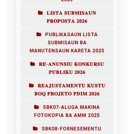
𝐋𝐈𝐒𝐓𝐀 𝐒𝐔𝐁𝐌𝐈𝐒𝐀𝐔𝐍
𝐏𝐑𝐎𝐏𝐎𝐒𝐓𝐀 𝟐𝟎𝟐𝟔
PUBLIKASAUN LISTA
SUBMISAUN BA
MANUTENSAUN KARETA 2025
𝐑𝐄́-𝐀𝐍𝐔́𝐍𝐒𝐈𝐔 𝐊𝐎𝐍𝐊𝐔𝐑𝐒𝐔
𝐏𝐔́𝐁𝐋𝐈𝐊𝐔 𝟐𝟎𝟐𝟔
𝐑𝐄𝐀𝐉𝐔𝐒𝐓𝐀𝐌𝐄𝐍𝐓𝐔 𝐊𝐔𝐒𝐓𝐔
𝐁𝐎𝐐 𝐏𝐑𝐎𝐉𝐄𝐓𝐎 𝐏𝐃𝐈𝐌 𝟐𝟎𝟐𝟔
SBK07-ALUGA MAKINA
FOTOKOPIA BA AMM 2025
SBK08-FORNESEMENTU