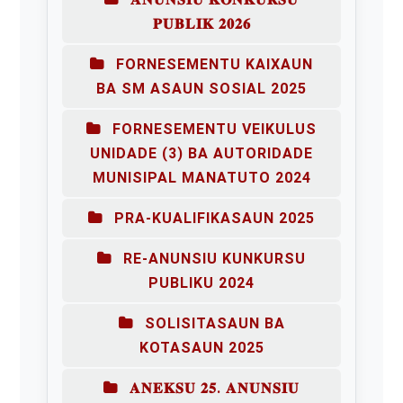
𝐏𝐔𝐁𝐋𝐈𝐊 𝟐𝟎𝟐𝟔
FORNESEMENTU KAIXAUN
BA SM ASAUN SOSIAL 2025
FORNESEMENTU VEIKULUS
UNIDADE (3) BA AUTORIDADE
MUNISIPAL MANATUTO 2024
PRA-KUALIFIKASAUN 2025
RE-ANUNSIU KUNKURSU
PUBLIKU 2024
SOLISITASAUN BA
KOTASAUN 2025
𝐀𝐍𝐄𝐊𝐒𝐔 𝟐𝟓. 𝐀𝐍𝐔𝐍𝐒𝐈𝐔