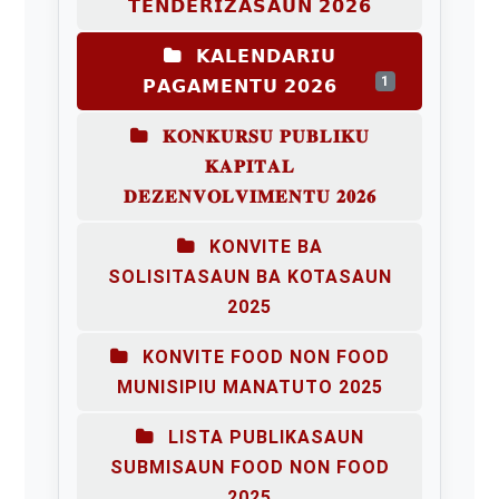
𝗧𝗘𝗡𝗗𝗘𝗥𝗜𝗭𝗔𝗦𝗔𝗨𝗡 𝟮𝟬𝟮𝟲
𝗞𝗔𝗟𝗘𝗡𝗗𝗔𝗥𝗜𝗨
1
𝗣𝗔𝗚𝗔𝗠𝗘𝗡𝗧𝗨 𝟮𝟬𝟮𝟲
𝐊𝐎𝐍𝐊𝐔𝐑𝐒𝐔 𝐏𝐔𝐁𝐋𝐈𝐊𝐔
𝐊𝐀𝐏𝐈𝐓𝐀𝐋
𝐃𝐄𝐙𝐄𝐍𝐕𝐎𝐋𝐕𝐈𝐌𝐄𝐍𝐓𝐔 𝟐𝟎𝟐𝟔
KONVITE BA
SOLISITASAUN BA KOTASAUN
2025
KONVITE FOOD NON FOOD
MUNISIPIU MANATUTO 2025
LISTA PUBLIKASAUN
SUBMISAUN FOOD NON FOOD
2025