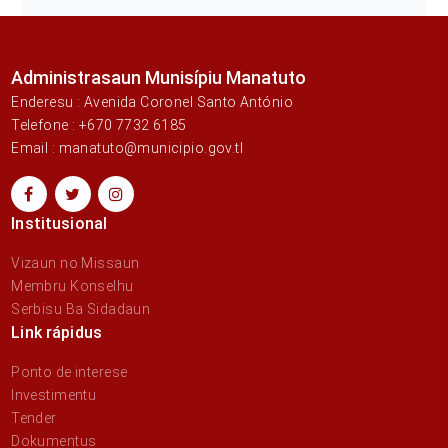
Administrasaun Munisípiu Manatuto
Enderesu : Avenida Coronel Santo António
Telefone : +670 7732 6185
Email : manatuto@municipio.gov.tl
Institusional
Vizaun no Missaun
Membru Konselhu
Serbisu Ba Sidadaun
Link rápidus
Ponto de interese
Investimentu
Tender
Dokumentus