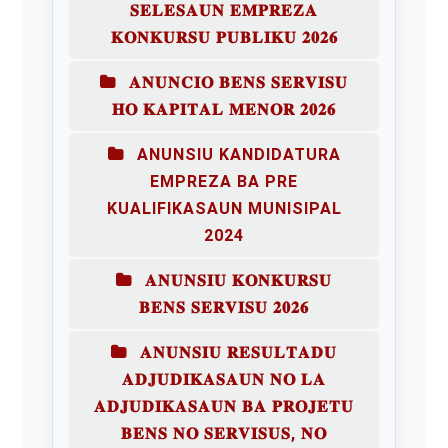
𝐒𝐄𝐋𝐄𝐒𝐀𝐔𝐍 𝐄𝐌𝐏𝐑𝐄𝐙𝐀
𝐊𝐎𝐍𝐊𝐔𝐑𝐒𝐔 𝐏𝐔𝐁𝐋𝐈𝐊𝐔 𝟐𝟎𝟐𝟔
𝐀𝐍𝐔𝐍𝐂𝐈𝐎 𝐁𝐄𝐍𝐒 𝐒𝐄𝐑𝐕𝐈𝐒𝐔
𝐇𝐎 𝐊𝐀𝐏𝐈𝐓𝐀𝐋 𝐌𝐄𝐍𝐎𝐑 𝟐𝟎𝟐𝟔
ANUNSIU KANDIDATURA
EMPREZA BA PRE
KUALIFIKASAUN MUNISIPAL
2024
𝐀𝐍𝐔𝐍𝐒𝐈𝐔 𝐊𝐎𝐍𝐊𝐔𝐑𝐒𝐔
𝐁𝐄𝐍𝐒 𝐒𝐄𝐑𝐕𝐈𝐒𝐔 𝟐𝟎𝟐𝟔
𝐀𝐍𝐔𝐍𝐒𝐈𝐔 𝐑𝐄𝐒𝐔𝐋𝐓𝐀𝐃𝐔
𝐀𝐃𝐉𝐔𝐃𝐈𝐊𝐀𝐒𝐀𝐔𝐍 𝐍𝐎 𝐋𝐀
𝐀𝐃𝐉𝐔𝐃𝐈𝐊𝐀𝐒𝐀𝐔𝐍 𝐁𝐀 𝐏𝐑𝐎𝐉𝐄𝐓𝐔
𝐁𝐄𝐍𝐒 𝐍𝐎 𝐒𝐄𝐑𝐕𝐈𝐒𝐔𝐒, 𝐍𝐎