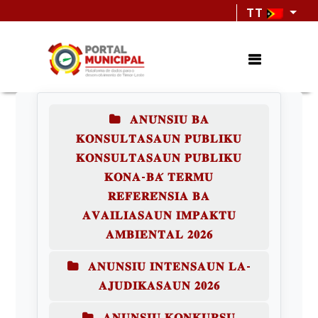
TT
𝐀𝐍𝐔́𝐍𝐒𝐈𝐔 𝐁𝐀
𝐊𝐎𝐍𝐒𝐔𝐋𝐓𝐀𝐒𝐀𝐔𝐍 𝐏𝐔́𝐁𝐋𝐈𝐊𝐔
𝐊𝐎𝐍𝐒𝐔𝐋𝐓𝐀𝐒𝐀𝐔𝐍 𝐏𝐔́𝐁𝐋𝐈𝐊𝐔
𝐊𝐎𝐍𝐀-𝐁𝐀́ 𝐓𝐄𝐑𝐌𝐔
𝐑𝐄𝐅𝐄𝐑𝐄́𝐍𝐒𝐈𝐀 𝐁𝐀
𝐀𝐕𝐀𝐈𝐋𝐈𝐀𝐒𝐀𝐔𝐍 𝐈𝐌𝐏𝐀𝐊𝐓𝐔
𝐀𝐌𝐁𝐈𝐄𝐍𝐓𝐀𝐋 𝟐𝟎𝟐𝟔
𝐀𝐍𝐔𝐍𝐒𝐈𝐔 𝐈𝐍𝐓𝐄𝐍𝐒𝐀𝐔𝐍 𝐋𝐀-
𝐀𝐉𝐔𝐃𝐈𝐊𝐀𝐒𝐀𝐔𝐍 𝟐𝟎𝟐𝟔
𝐀𝐍𝐔𝐍𝐒𝐈𝐔 𝐊𝐎𝐍𝐊𝐔𝐑𝐒𝐔