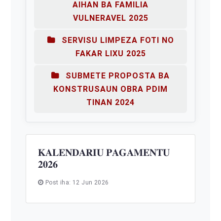
AIHAN BA FAMILIA
VULNERAVEL 2025
SERVISU LIMPEZA FOTI NO
FAKAR LIXU 2025
SUBMETE PROPOSTA BA
KONSTRUSAUN OBRA PDIM
TINAN 2024
𝐊𝐀𝐋𝐄𝐍𝐃𝐀𝐑𝐈𝐔 𝐏𝐀𝐆𝐀𝐌𝐄𝐍𝐓𝐔
𝟐𝟎𝟐𝟔
Post iha: 12 Jun 2026