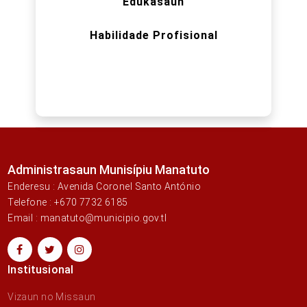
Edukasaun
Habilidade Profisional
Administrasaun Munisípiu Manatuto
Enderesu : Avenida Coronel Santo António
Telefone : +670 7732 6185
Email : manatuto@municipio.gov.tl
Institusional
Vizaun no Missaun