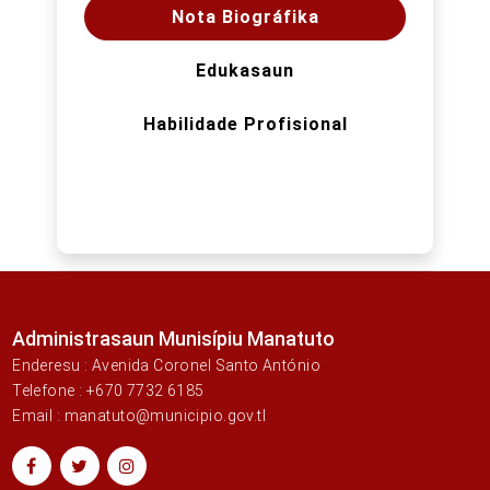
Nota Biográfika
Edukasaun
Habilidade Profisional
Administrasaun Munisípiu Manatuto
Enderesu : Avenida Coronel Santo António
Telefone : +670 7732 6185
Email : manatuto@municipio.gov.tl