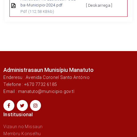
ba-Municipio-2024.pdf
[ Deskarrega ]
Pdf
(112.58 KBkb)
Administrasaun Munisípiu Manatuto
Enderesu : Avenida Coronel Santo António
Telefone : +670 7732 6185
Email : manatuto@municipio.gov.tl
Institusional
Vizaun no Missaun
Membru Konselhu