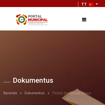
TT
Dokumentus
Baranda
Dokumentus
Pedidu benefísius fiskais