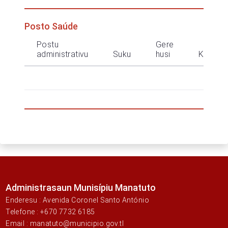
Posto Saúde
Postu
Gere
administrativu
Suku
husi
Kontak
Administrasaun Munisípiu Manatuto
Enderesu : Avenida Coronel Santo António
Telefone : +670 7732 6185
Email : manatuto@municipio.gov.tl