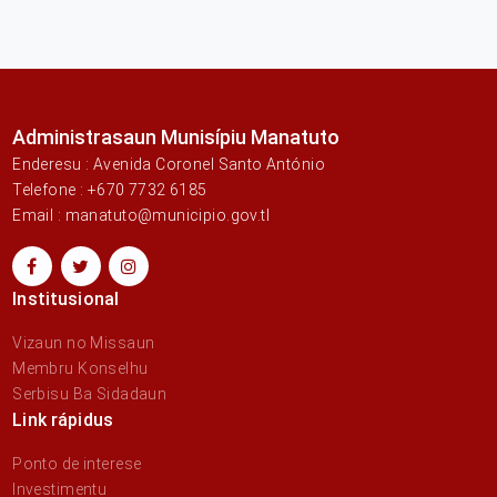
Administrasaun Munisípiu Manatuto
Enderesu : Avenida Coronel Santo António
Telefone : +670 7732 6185
Email : manatuto@municipio.gov.tl
Institusional
Vizaun no Missaun
Membru Konselhu
Serbisu Ba Sidadaun
Link rápidus
Ponto de interese
Investimentu