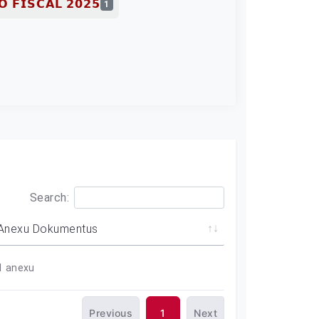
 𝗙𝗜𝗦𝗖𝗔𝗟 𝟮𝟬𝟮𝟱
1
Search:
Anexu Dokumentus
1
anexu
Previous
1
Next