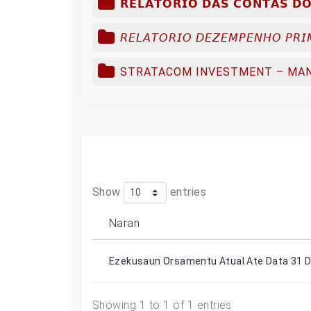
𝗥𝗘𝗟𝗔𝗧𝗢𝗥𝗜𝗢 𝗗𝗔𝗦 𝗖𝗢𝗡𝗧𝗔𝗦 𝗗𝗢
𝘙𝘌𝘓𝘈𝘛𝘖𝘙𝘐𝘖 𝘋𝘌𝘡𝘌𝘔𝘗𝘌𝘕𝘏𝘖 𝘗𝘙
STRATACOM INVESTMENT – MANA
Show
entries
Naran
Ezekusaun Orsamentu Atual Ate Data 31 D
Showing 1 to 1 of 1 entries