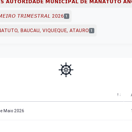
𝗦 𝗔𝗨𝗧𝗢𝗥𝗜𝗗𝗔𝗗𝗘 𝗠𝗨𝗡𝗜𝗖𝗜𝗣𝗔𝗟 𝗗𝗘 𝗠𝗔𝗡𝗔𝗧𝗨𝗧𝗢 𝗔𝗡
𝘔𝘌𝘐𝘙𝘖 𝘛𝘙𝘐𝘔𝘌𝘚𝘛𝘙𝘈𝘓 2026
1
TUTO, BAUCAU, VIQUEQUE, ATAURO
1
e Maio 2026