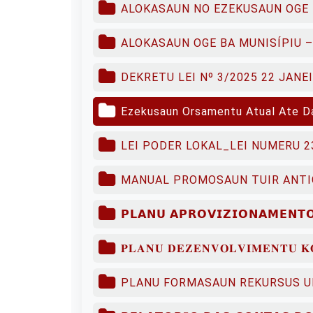
ALOKASAUN NO EZEKUSAUN OGE 
ALOKASAUN OGE BA MUNISÍPIU –
DEKRETU LEI Nº 3/2025 22 JAN
Ezekusaun Orsamentu Atual Ate D
LEI PODER LOKAL_LEI NUMERU 
MANUAL PROMOSAUN TUIR ANTIG
𝗣𝗟𝗔𝗡𝗨 𝗔𝗣𝗥𝗢𝗩𝗜𝗭𝗜𝗢𝗡𝗔𝗠𝗘𝗡𝗧
𝐏𝐋𝐀𝐍𝐔 𝐃𝐄𝐙𝐄𝐍𝐕𝐎𝐋𝐕𝐈𝐌𝐄𝐍𝐓𝐔 𝐊𝐎
PLANU FORMASAUN REKURSUS 