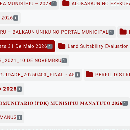
BA MUNISÍPIU – 2024
ALOKASAUN NO EZEKUSA
1
 2026
1
EIRU – BALKAUN ÚNIKU NO PORTAL MUNICIPAL
1
ata 31 De Maio 2026
Land Suitability Evaluatio
1
23_2021_10 DE NOVEMBRU
1
UIDADE_20250403_FINAL - A5
PERFIL DIST
1
 𝟮𝟬𝟮𝟲
1
𝐌𝐔𝐍𝐈𝐓𝐀𝐑𝐈𝐎 (𝐏𝐃𝐊) 𝐌𝐔𝐍𝐈𝐒𝐈𝐏𝐈𝐔 𝐌𝐀𝐍𝐀𝐓𝐔𝐓𝐎 𝟐𝟎𝟐𝟔
1
UMANUS
1