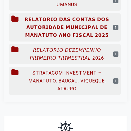
1
UMANUS
𝗥𝗘𝗟𝗔𝗧𝗢𝗥𝗜𝗢 𝗗𝗔𝗦 𝗖𝗢𝗡𝗧𝗔𝗦 𝗗𝗢𝗦
𝗔𝗨𝗧𝗢𝗥𝗜𝗗𝗔𝗗𝗘 𝗠𝗨𝗡𝗜𝗖𝗜𝗣𝗔𝗟 𝗗𝗘
1
𝗠𝗔𝗡𝗔𝗧𝗨𝗧𝗢 𝗔𝗡𝗢 𝗙𝗜𝗦𝗖𝗔𝗟 𝟮𝟬𝟮𝟱
𝘙𝘌𝘓𝘈𝘛𝘖𝘙𝘐𝘖 𝘋𝘌𝘡𝘌𝘔𝘗𝘌𝘕𝘏𝘖
1
𝘗𝘙𝘐𝘔𝘌𝘐𝘙𝘖 𝘛𝘙𝘐𝘔𝘌𝘚𝘛𝘙𝘈𝘓 2026
STRATACOM INVESTMENT –
MANATUTO, BAUCAU, VIQUEQUE,
1
ATAURO