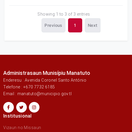
Showing 1 to 3 of 3 entries
Previous
1
Next
Administrasaun Munisípiu Manatuto
Enderesu : Avenida Coronel Santo António
Telefone : +670 7732 6185
Email : manatuto@municipio.gov.tl
Institusional
Vizaun no Missaun