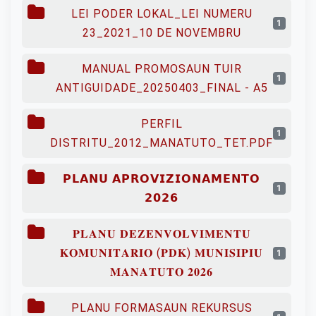
LEI PODER LOKAL_LEI NUMERU
1
23_2021_10 DE NOVEMBRU
MANUAL PROMOSAUN TUIR
1
ANTIGUIDADE_20250403_FINAL - A5
PERFIL
1
DISTRITU_2012_MANATUTO_TET.PDF
𝗣𝗟𝗔𝗡𝗨 𝗔𝗣𝗥𝗢𝗩𝗜𝗭𝗜𝗢𝗡𝗔𝗠𝗘𝗡𝗧𝗢
1
𝟮𝟬𝟮𝟲
𝐏𝐋𝐀𝐍𝐔 𝐃𝐄𝐙𝐄𝐍𝐕𝐎𝐋𝐕𝐈𝐌𝐄𝐍𝐓𝐔
𝐊𝐎𝐌𝐔𝐍𝐈𝐓𝐀𝐑𝐈𝐎 (𝐏𝐃𝐊) 𝐌𝐔𝐍𝐈𝐒𝐈𝐏𝐈𝐔
1
𝐌𝐀𝐍𝐀𝐓𝐔𝐓𝐎 𝟐𝟎𝟐𝟔
PLANU FORMASAUN REKURSUS