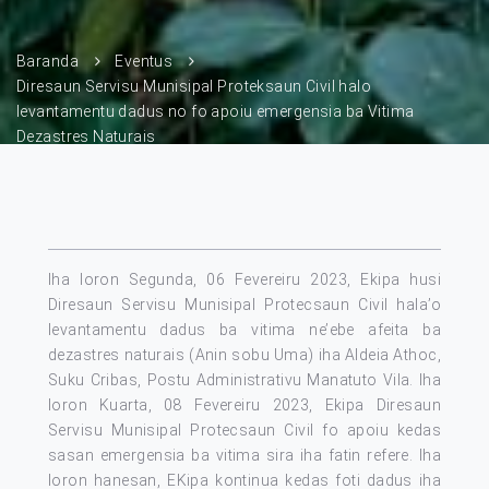
Baranda
Eventus
Diresaun Servisu Munisipal Proteksaun Civil halo
levantamentu dadus no fo apoiu emergensia ba Vitima
Dezastres Naturais
Iha loron Segunda, 06 Fevereiru 2023, Ekipa husi
Diresaun Servisu Munisipal Protecsaun Civil hala’o
levantamentu dadus ba vitima ne’ebe afeita ba
dezastres naturais (Anin sobu Uma) iha Aldeia Athoc,
Suku Cribas, Postu Administrativu Manatuto Vila. Iha
loron Kuarta, 08 Fevereiru 2023, Ekipa Diresaun
Servisu Munisipal Protecsaun Civil fo apoiu kedas
sasan emergensia ba vitima sira iha fatin refere. Iha
loron hanesan, EKipa kontinua kedas foti dadus iha