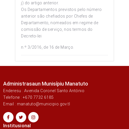
j) do artigo anterior.
Os Departamentos previstos pelo número
anterior são chefiados por Chefes de
Departamento, nomeados em regime de
comissão de serviço, nos termos do
Decreto-lei
n.º 3/2016, de 16 de Março.
Administrasaun Munisípiu Manatuto
Enderesu : Avenida Coronel Santo António
Telefone : +670 7732 6185
Email : manatuto@municipio.gov.tl
Institusional