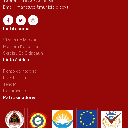
Telefone : +670 7732 6185
Email : manatuto@municipio.gov.tl
Institusional
Vizaun no Missaun
Membru Konselhu
Serbisu Ba Sidadaun
Link rápidus
Ponto de interese
Investimentu
Tender
Dokumentus
Patrosinadores