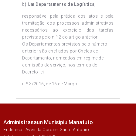
b
) Um Departamento de Logística
,
responsável pela prática dos atos e pela
tramitação dos processos administrativos
necessários ao exercício das tarefas
previstas pelo n.º 2 do artigo anterior.
Os Departamentos previstos pelo número
anterior são chefiados por Chefes de
Departamento, nomeados em regime de
comissão de serviço, nos termos do
Decreto-lei
n.º 3/2016, de 16 de Março.
Administrasaun Munisípiu Manatuto
Enderesu : Avenida Coronel Santo António