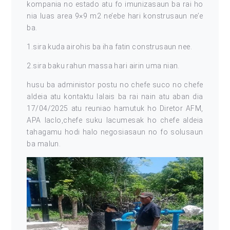
kompania no estado atu fo imunizasaun ba rai ho
nia luas area 9×9 m2 ne’ebe hari konstrusaun ne’e
ba.
1.sira kuda airohis ba iha fatin construsaun nee.
2.sira baku rahun massa hari airin uma nian.
husu ba administor postu no chefe suco no chefe
aldeia atu kontaktu lalais ba rai nain atu aban dia
17/04/2025 atu reuniao hamutuk ho Diretor AFM,
APA laclo,chefe suku lacumesak ho chefe aldeia
tahagamu hodi halo negosiasaun no fo solusaun
ba malun.