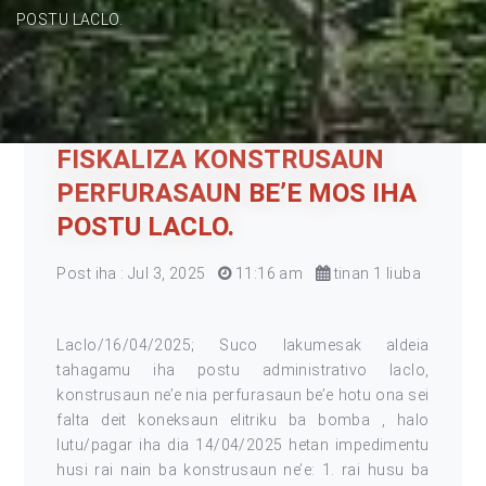
POSTU LACLO.
FISKALIZA KONSTRUSAUN
PERFURASAUN BE’E MOS IHA
POSTU LACLO.
Post iha : Jul 3, 2025
11:16 am
tinan 1 liuba
Laclo/16/04/2025; Suco lakumesak aldeia
tahagamu iha postu administrativo laclo,
konstrusaun ne’e nia perfurasaun be’e hotu ona sei
falta deit koneksaun elitriku ba bomba , halo
lutu/pagar iha dia 14/04/2025 hetan impedimentu
husi rai nain ba konstrusaun ne’e: 1. rai husu ba