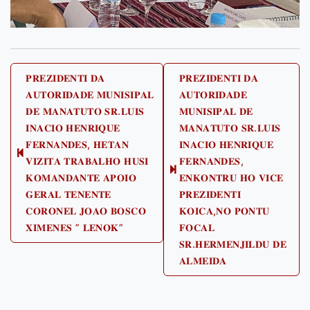
Post
𝐏𝐑𝐄𝐙𝐈𝐃𝐄𝐍𝐓𝐈 𝐃𝐀
𝐏𝐑𝐄𝐙𝐈𝐃𝐄𝐍𝐓𝐈 𝐃𝐀
𝐀𝐔𝐓𝐎𝐑𝐈𝐃𝐀𝐃𝐄 𝐌𝐔𝐍𝐈𝐒𝐈𝐏𝐀𝐋
𝐀𝐔𝐓𝐎𝐑𝐈𝐃𝐀𝐃𝐄
navigation
𝐃𝐄 𝐌𝐀𝐍𝐀𝐓𝐔𝐓𝐎 𝐒𝐑.𝐋𝐔𝐈𝐒
𝐌𝐔𝐍𝐈𝐒𝐈𝐏𝐀𝐋 𝐃𝐄
𝐈𝐍𝐀𝐂𝐈𝐎 𝐇𝐄𝐍𝐑𝐈𝐐𝐔𝐄
𝐌𝐀𝐍𝐀𝐓𝐔𝐓𝐎 𝐒𝐑.𝐋𝐔𝐈𝐒
𝐅𝐄𝐑𝐍𝐀𝐍𝐃𝐄𝐒, 𝐇𝐄𝐓𝐀𝐍
𝐈𝐍𝐀𝐂𝐈𝐎 𝐇𝐄𝐍𝐑𝐈𝐐𝐔𝐄
Previous
𝐕𝐈𝐙𝐈𝐓𝐀 𝐓𝐑𝐀𝐁𝐀𝐋𝐇𝐎 𝐇𝐔𝐒𝐈
𝐅𝐄𝐑𝐍𝐀𝐍𝐃𝐄𝐒,
post:
Next
𝐊𝐎𝐌𝐀𝐍𝐃𝐀𝐍𝐓𝐄 𝐀𝐏𝐎𝐈𝐎
𝐄𝐍𝐊𝐎𝐍𝐓𝐑𝐔 𝐇𝐎 𝐕𝐈𝐂𝐄
post:
𝐆𝐄𝐑𝐀𝐋 𝐓𝐄𝐍𝐄𝐍𝐓𝐄
𝐏𝐑𝐄𝐙𝐈𝐃𝐄𝐍𝐓𝐈
𝐂𝐎𝐑𝐎𝐍𝐄𝐋 𝐉𝐎𝐀𝐎 𝐁𝐎𝐒𝐂𝐎
𝐊𝐎𝐈𝐂𝐀,𝐍𝐎 𝐏𝐎𝐍𝐓𝐔
𝐗𝐈𝐌𝐄𝐍𝐄𝐒 ” 𝐋𝐄𝐍𝐎𝐊”
𝐅𝐎𝐂𝐀𝐋
𝐒𝐑.𝐇𝐄𝐑𝐌𝐄𝐍𝐉𝐈𝐋𝐃𝐔 𝐃𝐄
𝐀𝐋𝐌𝐄𝐈𝐃𝐀