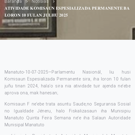
Baranda
Notísias
𝐀𝐓𝐈𝐕𝐈𝐃𝐀𝐃𝐄 𝐊𝐎𝐌𝐈𝐒𝐀𝐔𝐍 𝐄𝐒𝐏𝐄𝐒𝐈𝐀𝐋𝐈𝐙𝐀𝐃𝐀 𝐏𝐄𝐑𝐌𝐀𝐍𝐄𝐍𝐓𝐄 𝐁𝐀
𝐋𝐎𝐑𝐎𝐍 𝟏𝟎 𝐅𝐔𝐋𝐀𝐍 𝐉𝐔𝐋𝐇𝐔 𝟐𝟎𝟐𝟓
Manatuto-10-07-2025—Parlamentu Nasionál, liu husi
Komisaun Espesializada Permanente sira, iha loron 10 fulan
juñu tinan 2024, hala’o sira nia atividade tuir ajenda ne’ebe
aprova ona, mak hanesan;
Komisaun F ne’ebe trata asuntu Saude,no Seguransa Sosial
no Igualdade Jéneru, halo Fiskalizasaun iha Munisipiu
Manatuto Quinta Feira Semana ne’e iha Salaun Autoridade
Munisipal Manatuto