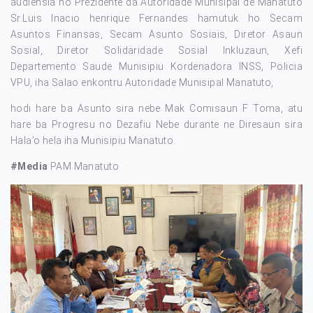
audiénsia ho Prezidente da Autoridade Munisipal de Manatuto
Sr.Luis Inacio henrique Fernandes hamutuk ho Secam
Asuntos Finansas, Secam Asunto Sosiais, Diretor Asaun
Sosial, Diretor Solidaridade Sosial Inkluzaun, Xefi
Departemento Saude Munisipiu Kordenadora INSS, Policia
VPU, iha Salao enkontru Autoridade Munisipal Manatuto,
hodi hare ba Asunto sira nebe Mak Comisaun F Toma, atu
hare ba Progresu no Dezafiu Nebe durante ne Diresaun sira
Hala’o hela iha Munisipiu Manatuto.
#Media
PAM Manatuto