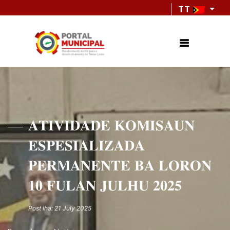
TT
𝐀𝐓𝐈𝐕𝐈𝐃𝐀𝐃𝐄 𝐊𝐎𝐌𝐈𝐒𝐀𝐔𝐍
𝐄𝐒𝐏𝐄𝐒𝐈𝐀𝐋𝐈𝐙𝐀𝐃𝐀
𝐏𝐄𝐑𝐌𝐀𝐍𝐄𝐍𝐓𝐄 𝐁𝐀 𝐋𝐎𝐑𝐎𝐍
𝟏𝟎 𝐅𝐔𝐋𝐀𝐍 𝐉𝐔𝐋𝐇𝐔 𝟐𝟎𝟐𝟓
Post iha: 21 July 2025