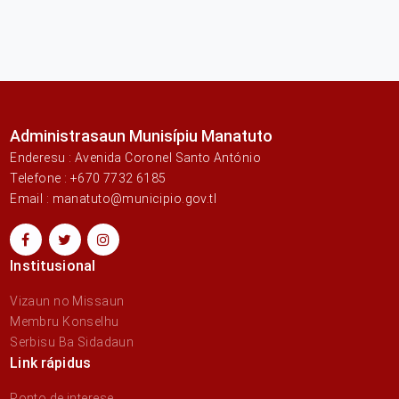
Administrasaun Munisípiu Manatuto
Enderesu : Avenida Coronel Santo António
Telefone : +670 7732 6185
Email : manatuto@municipio.gov.tl
Institusional
Vizaun no Missaun
Membru Konselhu
Serbisu Ba Sidadaun
Link rápidus
Ponto de interese