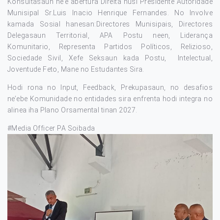
Konsultasaun ne’e abertura Direita husi Presidente Autoridade
Munisipal Sr.Luis Inacio Henrique Fernandes. No Involve
kamada Sosial hanesan:Directores Munisipais, Directores
Delegasaun Territorial, APA Postu neen, Liderança
Komunitario, Representa Partidos Políticos, Relizioso,
Sociedade Sivil, Xefe Seksaun kada Postu, Intelectual,
Joventude Feto, Mane no Estudantes Sira.
Hodi rona no Input, Feedback, Prekupasaun, no desafios
ne’ebe Komunidade no entidades sira enfrenta hodi integra no
alinea iha Plano Orsamental tinan 2027.
#Media Officer PA Soibada