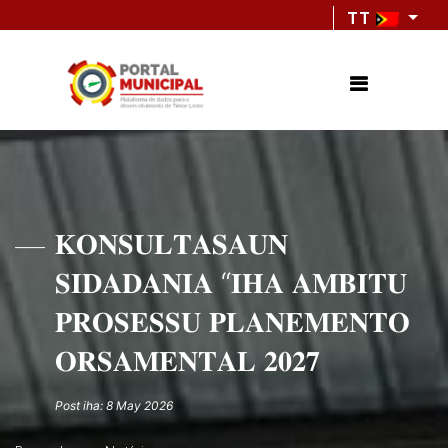
TT
𝐊𝐎𝐍𝐒𝐔𝐋𝐓𝐀𝐒𝐀𝐔𝐍
𝐒𝐈𝐃𝐀𝐃𝐀𝐍𝐈𝐀 “𝐈𝐇𝐀 𝐀𝐌𝐁𝐈𝐓𝐔
𝐏𝐑𝐎𝐒𝐄𝐒𝐒𝐔 𝐏𝐋𝐀𝐍𝐄𝐌𝐄𝐍𝐓𝐎
𝐎𝐑𝐒𝐀𝐌𝐄𝐍𝐓𝐀𝐋 𝟐𝟎𝟐𝟕
Post iha: 8 May 2026