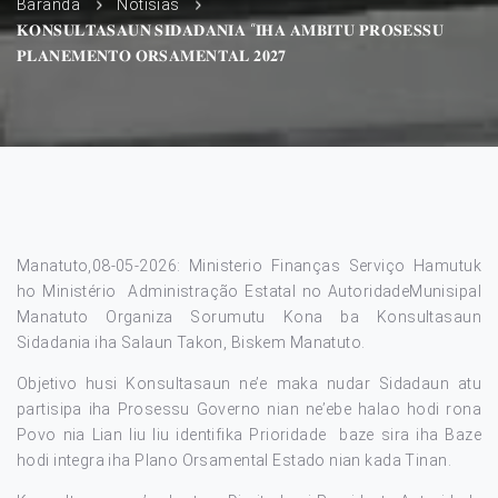
Baranda
Notísias
𝐊𝐎𝐍𝐒𝐔𝐋𝐓𝐀𝐒𝐀𝐔𝐍 𝐒𝐈𝐃𝐀𝐃𝐀𝐍𝐈𝐀 “𝐈𝐇𝐀 𝐀𝐌𝐁𝐈𝐓𝐔 𝐏𝐑𝐎𝐒𝐄𝐒𝐒𝐔
𝐏𝐋𝐀𝐍𝐄𝐌𝐄𝐍𝐓𝐎 𝐎𝐑𝐒𝐀𝐌𝐄𝐍𝐓𝐀𝐋 𝟐𝟎𝟐𝟕
Manatuto,08-05-2026: Ministerio Finanças Serviço Hamutuk
ho Ministério Administração Estatal no AutoridadeMunisipal
Manatuto Organiza Sorumutu Kona ba Konsultasaun
Sidadania iha Salaun Takon, Biskem Manatuto.
Objetivo husi Konsultasaun ne’e maka nudar Sidadaun atu
partisipa iha Prosessu Governo nian ne’ebe halao hodi rona
Povo nia Lian liu liu identifika Prioridade baze sira iha Baze
hodi integra iha Plano Orsamental Estado nian kada Tinan.