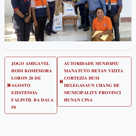
Post
𝐉𝐎𝐆𝐎 𝐀𝐌𝐈𝐆𝐀𝐕𝐄𝐋
𝐀𝐔𝐓𝐎𝐑𝐈𝐃𝐀𝐃𝐄 𝐌𝐔𝐍𝐈𝐒𝐈𝐏𝐈𝐔
𝐇𝐎𝐃𝐈 𝐊𝐎𝐌𝐄𝐌𝐎𝐑𝐀
𝐌𝐀𝐍𝐀𝐓𝐔𝐓𝐎 𝐇𝐄𝐓𝐀𝐍 𝐕𝐈𝐙𝐈𝐓𝐀
navigation
𝐋𝐎𝐑𝐎𝐍 𝟐𝟎 𝐃𝐄
𝐂𝐎𝐑𝐓𝐄𝐙𝐈𝐀 𝐇𝐔𝐒𝐈
Next
𝐀𝐆𝐎𝐒𝐓𝐎
𝐃𝐄𝐋𝐄𝐆𝐀𝐒𝐀𝐔𝐍 𝐂𝐇𝐀𝐍𝐆 𝐃𝐄
Previous
post:
𝐄𝐙𝐈𝐒𝐓𝐄𝐍𝐒𝐈𝐀
𝐌𝐔𝐍𝐈𝐂𝐈𝐏𝐀𝐋𝐈𝐓𝐘 𝐏𝐑𝐎𝐕𝐈𝐍𝐂𝐈
post:
𝐅𝐀𝐋𝐈𝐍𝐓𝐈𝐋 𝐁𝐀 𝐃𝐀𝐋𝐀
𝐇𝐔𝐍𝐀𝐍 𝐂𝐈𝐍𝐀
𝟓𝟎