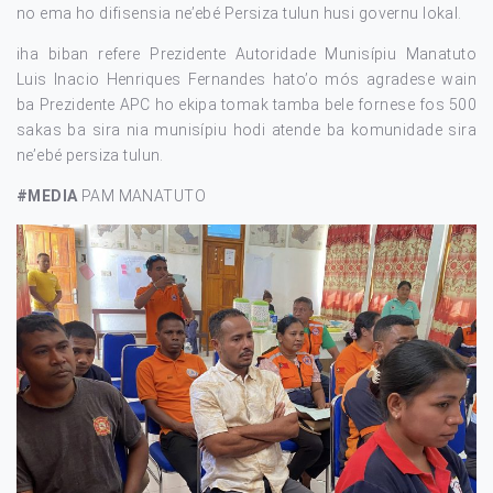
no ema ho difisensia ne’ebé Persiza tulun husi governu lokal.
iha biban refere Prezidente Autoridade Munisípiu Manatuto
Luis Inacio Henriques Fernandes hato’o mós agradese wain
ba Prezidente APC ho ekipa tomak tamba bele fornese fos 500
sakas ba sira nia munisípiu hodi atende ba komunidade sira
ne’ebé persiza tulun.
#MEDIA
PAM MANATUTO