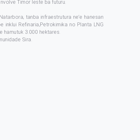
nvolve Timor leste ba futuru.
Natarbora, tanba infraestrutura ne’e hanesan
 inklui Refinaria,Petrokimika no Planta LNG
ane hamutuk 3.000 hektares.
munidade Sira.