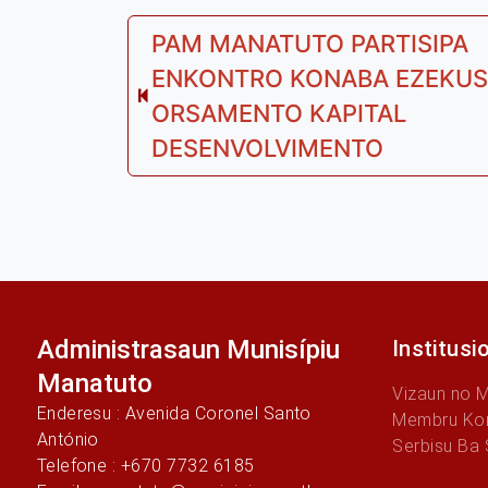
Post
PAM MANATUTO PARTISIPA
ENKONTRO KONABA EZEKU
navigation
Previous
ORSAMENTO KAPITAL
post:
DESENVOLVIMENTO
Administrasaun Munisípiu
Institusi
Manatuto
Vizaun no 
Enderesu : Avenida Coronel Santo
Membru Ko
António
Serbisu Ba
Telefone : +670 7732 6185