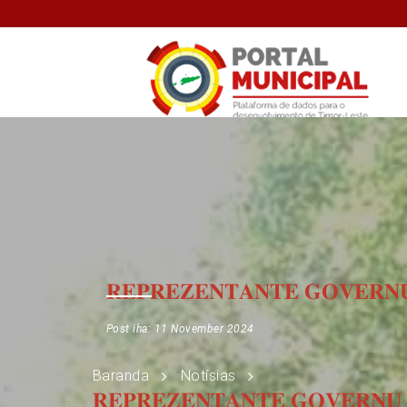
𝐑𝐄𝐏𝐑𝐄𝐙𝐄𝐍𝐓𝐀𝐍𝐓𝐄 𝐆𝐎𝐕𝐄𝐑𝐍𝐔
Post iha: 11 November 2024
Baranda
Notísias
𝐑𝐄𝐏𝐑𝐄𝐙𝐄𝐍𝐓𝐀𝐍𝐓𝐄 𝐆𝐎𝐕𝐄𝐑𝐍𝐔 