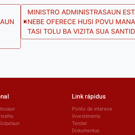
MINISTRO ADMINISTRASAUN ESTA
SAUN
NEBE OFERECE HUSI POVU MANA
Nex
TASI TOLU BA VIZITA SUA SANTI
pos
onal
Link rápidus
Missaun
Ponto de interese
nselhu
Investimentu
 Sidadaun
Tender
Dokumentus