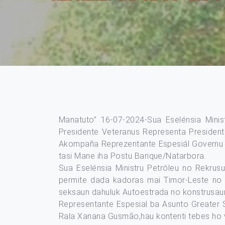
Manatuto” 16-07-2024-Sua Eselénsia Mini
Presidente Veteranus Representa Presiden
Akompaña Reprezentante Espesiál Governu Aus
tasi Mane iha Postu Barique/Natarbora.
Sua Eselénsia Ministru Petróleu no Rekrus
permite dada kadoras mai Timor-Leste no m
seksaun dahuluk Autoestrada no konstrusau
Representante Espesial ba Asunto Greater Su
Rala Xanana Gusmão,hau kontenti tebes ho vizi