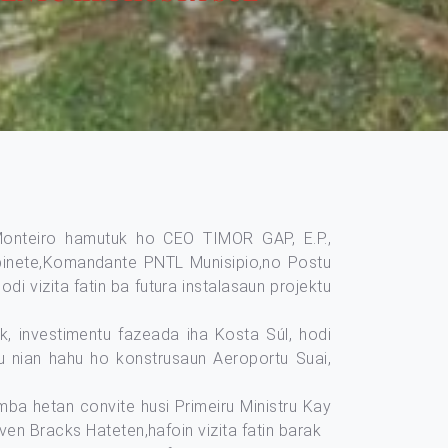
Monteiro hamutuk ho CEO TIMOR GAP, E.P.,
binete,Komandante PNTL Munisipio,no Postu
 vizita fatin ba futura instalasaun projektu
, investimentu fazeada iha Kosta Súl, hodi
u nian hahu ho konstrusaun Aeroportu Suai,
mba hetan convite husi Primeiru Ministru Kay
ven Bracks Hateten,hafoin vizita fatin barak