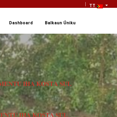
TT
Dashboard
Balkaun Úniku
𝐄𝐍𝐓𝐔 𝐈𝐇𝐀 𝐊𝐎𝐒𝐓𝐀 𝐒𝐔́𝐋
𝐍𝐓𝐔 𝐈𝐇𝐀 𝐊𝐎𝐒𝐓𝐀 𝐒𝐔́𝐋