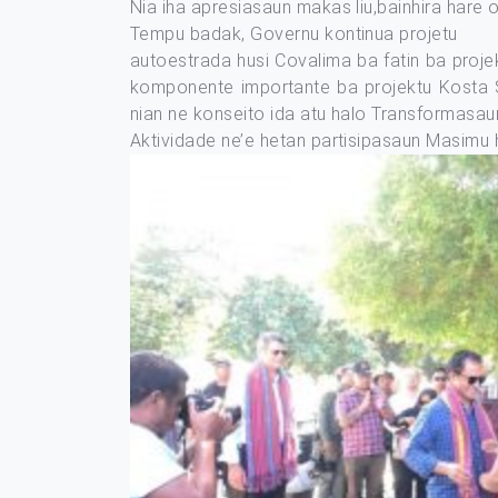
Nia iha apresiasaun makas liu,bainhira hare o
Tempu badak, Governu kontinua projetu
autoestrada husi Covalima ba fatin ba proje
komponente importante ba projektu Kosta Sú
nian ne konseito ida atu halo Transformasaun
Aktividade ne’e hetan partisipasaun Masimu 