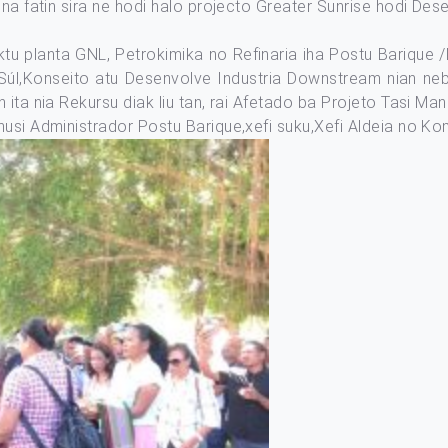
na fatin sira ne hodi halo projecto Greater Sunrise hodi Dese
ktu planta GNL, Petrokimika no Refinaria iha Postu Barique /
l,Konseito atu Desenvolve Industria Downstream nian nebe
 ita nia Rekursu diak liu tan, rai Afetado ba Projeto Tasi M
husi Administrador Postu Barique,xefi suku,Xefi Aldeia no Ko