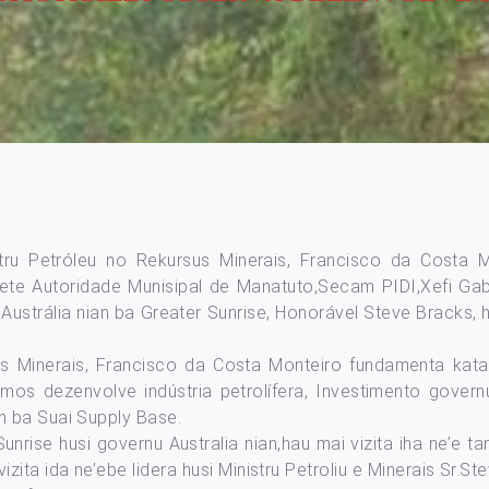
stru Petróleu no Rekursus Minerais, Francisco da Costa 
tete Autoridade Munisipal de Manatuto,Secam PIDI,Xefi Ga
trália nian ba Greater Sunrise, Honorável Steve Bracks, hodi
us Minerais, Francisco da Costa Monteiro fundamenta katak
os dezenvolve indústria petrolífera, Investimento govern
n ba Suai Supply Base.
nrise husi governu Australia nian,hau mai vizita iha ne’e ta
ta ida ne’ebe lidera husi Ministru Petroliu e Minerais Sr.Ste