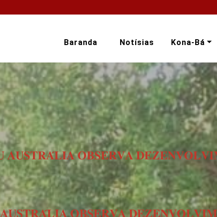
Baranda
Notísias
Kona-Bá
 𝐀𝐔𝐒𝐓𝐑𝐀́𝐋𝐈𝐀 𝐎𝐁𝐒𝐄𝐑𝐕𝐀 𝐃𝐄𝐙𝐄𝐍𝐕𝐎𝐋𝐕𝐈
𝐔𝐒𝐓𝐑𝐀́𝐋𝐈𝐀 𝐎𝐁𝐒𝐄𝐑𝐕𝐀 𝐃𝐄𝐙𝐄𝐍𝐕𝐎𝐋𝐕𝐈𝐌