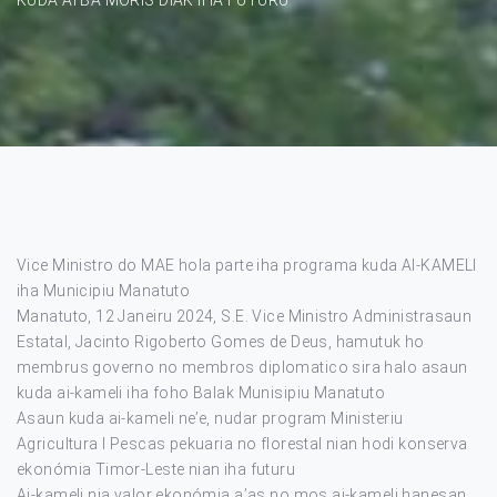
Vice Ministro do MAE hola parte iha programa kuda AI-KAMELI
iha Municipiu Manatuto
Manatuto, 12 Janeiru 2024, S.E. Vice Ministro Administrasaun
Estatal, Jacinto Rigoberto Gomes de Deus, hamutuk ho
membrus governo no membros diplomatico sira halo asaun
kuda ai-kameli iha foho Balak Munisipiu Manatuto
Asaun kuda ai-kameli ne’e, nudar program Ministeriu
Agricultura I Pescas pekuaria no florestal nian hodi konserva
ekonómia Timor-Leste nian iha futuru
Ai-kameli nia valor ekonómia a’as no mos ai-kameli hanesan