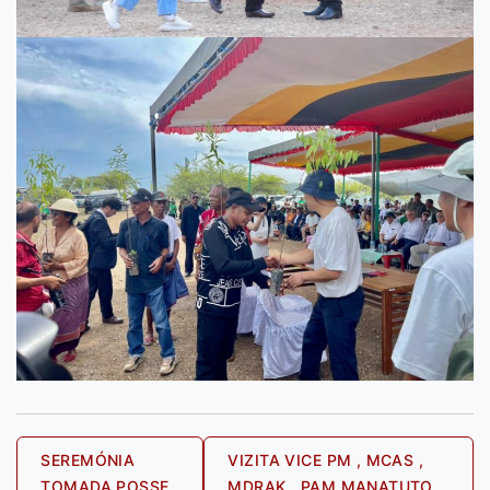
Post
SEREMÓNIA
VIZITA VICE PM , MCAS ,
TOMADA POSSE
MDRAK , PAM MANATUTO