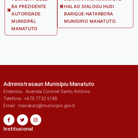
navigation
BA PREZIDENTE
HALAO DIALOGU HUSI
Next
Previous
AUTORIDADE
BARIQUE-NATARBORA
post:
post:
MUNISIPÁL
MUNISIPIO MANATUTO.
MANATUTO
Administrasaun Munisípiu Manatuto
Enderesu : Avenida Coronel Santo António
Telefone : +670 7732 6185
Email : manatuto@municipio.gov.tl
Institusional