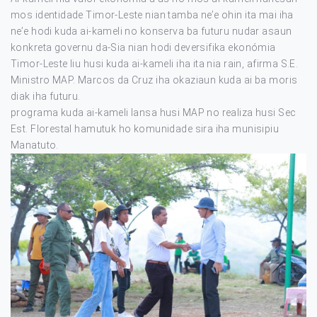
mos identidade Timor-Leste nian tamba ne’e ohin ita mai iha
ne’e hodi kuda ai-kameli no konserva ba futuru nudar asaun
konkreta governu da-Sia nian hodi deversifika ekonómia
Timor-Leste liu husi kuda ai-kameli iha ita nia rain, afirma S.E.
Ministro MAP. Marcos da Cruz iha okaziaun kuda ai ba moris
diak iha futuru.
programa kuda ai-kameli lansa husi MAP no realiza husi Sec
Est. Florestal hamutuk ho komunidade sira iha munisipiu
Manatuto.