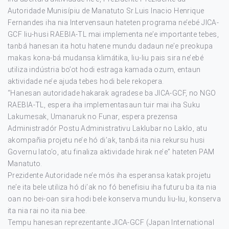
Autoridade Munisípiu de Manatuto Sr.Luis Inacio Henrique
Fernandes iha nia Intervensaun hateten programa ne’ebé JICA-
GCF liu-husi RAEBIA-TL mai implementa ne’e importante tebes,
tanbá hanesan ita hotu hatene mundu dadaun ne’e preokupa
makas kona-bá mudansa klimátika, liu-liu pais sira ne’ebé
utiliza indústria bo’ot hodi estraga kamada ozum, entaun
aktividade ne’e ajuda tebes hodi bele rekopera.
“Hanesan autoridade hakarak agradese ba JICA-GCF, no NGO
RAEBIA-TL, espera iha implementasaun tuir mai iha Suku
Lakumesak, Umanaruk no Funar, espera prezensa
Administradór Postu Administrativu Laklubar no Laklo, atu
akompañia projetu ne’e hó di’ak, tanbá ita nia rekursu husi
Governu lato’o, atu finaliza aktividade hirak ne’e” hateten PAM
Manatuto.
Prezidente Autoridade ne’e mós iha esperansa katak projetu
ne’e ita bele utiliza hó di’ak no fó benefisiu iha futuru ba ita nia
oan no bei-oan sira hodi bele konserva mundu liu-liu, konserva
ita nia rai no ita nia bee.
Tempu hanesan reprezentante JICA-GCF (Japan International