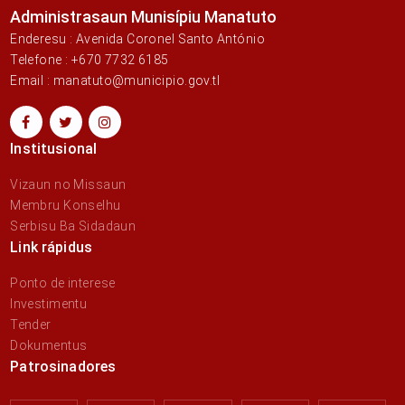
Administrasaun Munisípiu Manatuto
Enderesu : Avenida Coronel Santo António
Telefone : +670 7732 6185
Email : manatuto@municipio.gov.tl
Institusional
Vizaun no Missaun
Membru Konselhu
Serbisu Ba Sidadaun
Link rápidus
Ponto de interese
Investimentu
Tender
Dokumentus
Patrosinadores