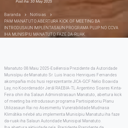
Post iha: 30 May 2025
Baranda
Notísias
PAM MANATUTO ABERTURA KICK OF MEETING BA
INTRODUSAUN IMPLENTASAUN PROGRAMA PLUP NO CCVA
IHA MUNISÍPIU MANATUTO FAZE DA-RUAK.
Manatuto 08 Maiu 2025-Esélensia Prezidente da Autoridade
Munisípiu de Manatuto Sr. Luis Inacio Henriques Fernandes
akompañia mós husi reprezentante JICA-GCF Nelio Boavida
Lay, no Koordenadór Jerál RAEBIA-TL Argentino Soares Kinta-
Feira ohin iha Salaun Administrasaun Manatuto, abertura kick
of meeting ba introdusaun programa Partisipatoriu Planu
Utilizasaun Rai no Asesmentu Vunerabilidade Mudnasa
Klimátika ne’ebé atu implementa Munisípiu Manatutu iha faze
da-ruak iha Salaun Autoridade Munisipal Manatuto.
Iha abertura aktividade ne’e, Prezidente Prezidente da