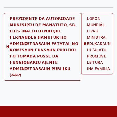
Post
𝗣𝗥𝗘𝗭𝗜𝗗𝗘𝗡𝗧𝗘 𝗗𝗔 𝗔𝗨𝗧𝗢𝗥𝗜𝗗𝗔𝗗𝗘
LORON
𝗠𝗨𝗡𝗜𝗦𝗜́𝗣𝗜𝗨 𝗗𝗘 𝗠𝗔𝗡𝗔𝗧𝗨𝗧𝗢, 𝗦𝗥.
MUNDIÁL
navigation
𝗟𝗨𝗜𝗦 𝗜𝗡𝗔𝗖𝗜𝗢 𝗛𝗘𝗡𝗥𝗜𝗤𝗨𝗘
LIVRU
𝗙𝗘𝗥𝗡𝗔𝗡𝗗𝗘𝗦 𝗛𝗔𝗠𝗨𝗧𝗨𝗞 𝗛𝗢
MINISTRA
𝗔𝗗𝗠𝗜𝗡𝗜𝗦𝗧𝗥𝗔𝗦𝗔𝗨𝗡 𝗘𝗦𝗧𝗔𝗧𝗔𝗟 𝗡𝗢
EDUKASAUN
Next
Previous
𝗞𝗢𝗠𝗜𝗦𝗔𝗨𝗡 𝗙𝗨𝗡𝗦𝗔𝗨𝗡 𝗣𝗨́𝗕𝗟𝗜𝗞𝗨
HUSU ATU
post:
post:
𝗙𝗢́ 𝗧𝗢𝗠𝗔𝗗𝗔 𝗣𝗢𝗦𝗦𝗘 𝗕𝗔
PROMOVE
𝗙𝗨𝗡𝗦𝗜𝗢𝗡𝗔́𝗥𝗜𝗨 𝗔𝗝𝗘𝗡𝗧𝗘
LEITURA
𝗔𝗗𝗠𝗜𝗡𝗜𝗦𝗧𝗥𝗔𝗦𝗔𝗨𝗡 𝗣𝗨́𝗕𝗟𝗜𝗞𝗨
IHA FAMILIA
(𝗔𝗔𝗣)