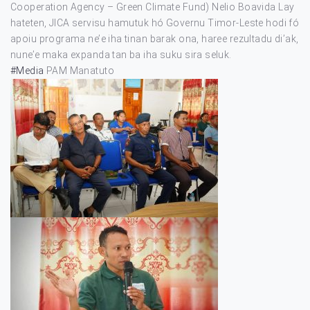
Cooperation Agency – Green Climate Fund) Nelio Boavida Lay
hateten, JICA servisu hamutuk hó Governu Timor-Leste hodi fó
apoiu programa ne’e iha tinan barak ona, haree rezultadu di’ak,
nune’e maka expanda tan ba iha suku sira seluk.
#Media
PAM Manatuto